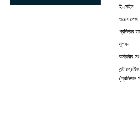
ই-মেইল
ওয়েব পেজ
প্রতিষ্ঠার ত
মূলধন
কর্মচারীর সং
এন্টারপ্রাইজ ক
(প্রতিষ্ঠান 