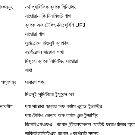
াংকসমূহ
নর্থ প্যাসিফিক ব্যাংক লিমিটেড.
সাপ্পোরা-একি মিনামিগুচি শাখা
ব্যাংক অফ টোকিও-মিতসুবিশি UFJ
সাপ্পোরা শাখা
সুমিতোমো মিতসুই ব্যাংকিং
কর্পোরেশন সাপ্পোরা শাখা
মিজুহো ব্যাংক লিমিটেড. সাপ্পোরা
শাখা
ত পণ্যসমূহ
সাধারণ পণ্য
মিতসুই সুমিটোমো ইন্সুরেন্স কো
্বারশীপ
দ্যা সাপ্পোরা চেম্বার অফ কর্মাস এ্যান্ড ইন্ডাস্ট্রি
দ্যা টোকিও চেম্বার অফ কর্মাস এন্ড ইন্ডাস্ট্রি
জিআইএফএফএ - জাপান ইন্টারন্যাশনাল ফ্রেইট ফরোওর্য়াডার অ্
ডাব্লিউডাব্লিইএফ জাপান ※কর্পোরেট সদস্য