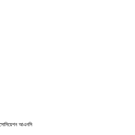
যাসোসিয়েশন আএনসি