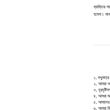
ব্যাক্তির 
হবেনা। মান
১, শুধুমাত্
২, আমরা আমা
৩, দূরদৃষ্টি
৪, আমরা মন
৫, আমাদের 
৬, আমরা বি