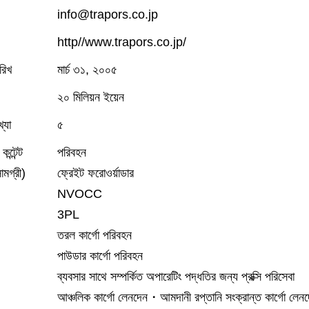
info@trapors.co.jp
http//www.trapors.co.jp/
ারিখ
মার্চ ৩১, ২০০৫
২০ মিলিয়ন ইয়েন
খ্যা
৫
ন্টেন্ট
পরিবহন
সামগ্রী)
ফ্রেইট ফরোওর্য়াডার
NVOCC
3PL
তরল কার্গো পরিবহন
পাউডার কার্গো পরিবহন
ব্যবসার সাথে সম্পর্কিত অপারেটিং পদ্ধতির জন্য প্রক্সি পরিসেবা
আঞ্চলিক কার্গো লেনদেন・আমদানী রপ্তানি সংক্রান্ত কার্গো লেন