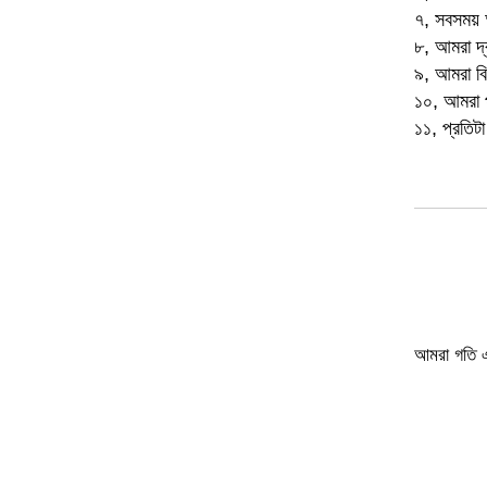
৭, সবসময় 
৮, আমরা দ্
৯, আমরা বি
১০, আমরা প
১১, প্রতিট
আমরা গতি এব