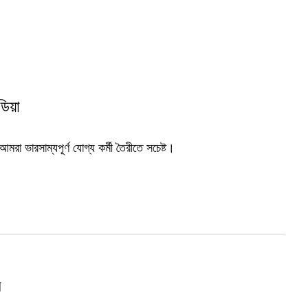
িয়া
া ভারসাম্যপূর্ণ যোগ্য কর্মী তৈরীতে সচেষ্ট।
ন