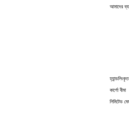
আমাদের ব্য
হ্যান্ডলিংকৃ
কার্গো বীমা
লিমিটেড মেম