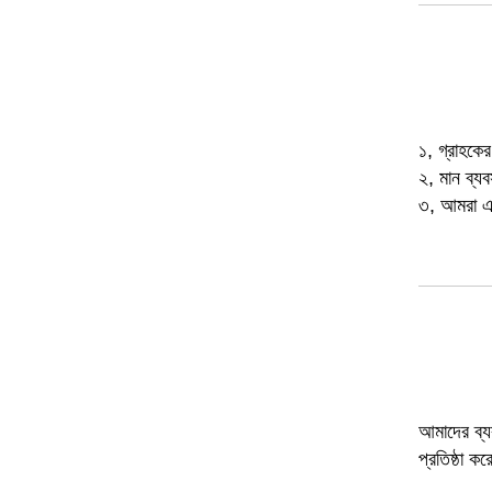
১, গ্রাহকের
২, মান ব্যব
৩, আমরা এমন
আমাদের ব্য
প্রতিষ্ঠা ক